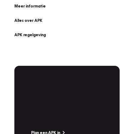
Meer informatie
Alles over APK
APK regelgeving
APK Keuring bij
Vakgarage!
Is het weer tijd voor de jaarlijkse APK? Ga
snel naar Vakgarage bij u in de buurt, en ga
zonder zorgen de weg op!
Plan een APK in