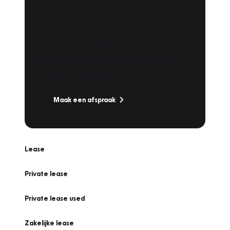
Plan een
Werkplaatsafspraak
Is uw auto toe aan Onderhoud,
Bandenwissel of een Vakantiecheck? Plan
online een afspraak!
Maak een afspraak
Lease
Private lease
Private lease used
Zakelijke lease