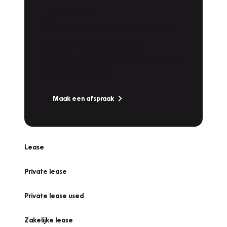
Plan een
Werkplaatsafspraak
Is uw auto toe aan Onderhoud,
Bandenwissel of een Vakantiecheck? Plan
online een afspraak!
Maak een afspraak
Lease
Private lease
Private lease used
Zakelijke lease