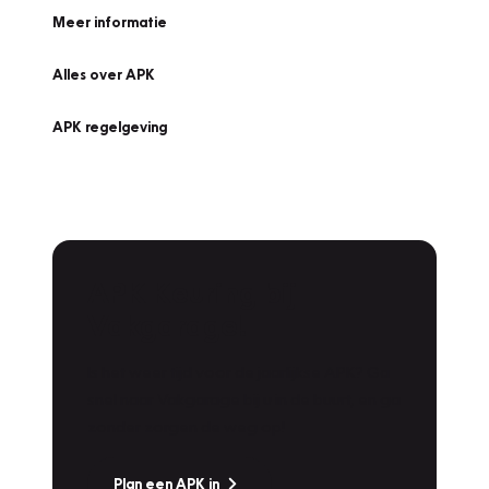
Meer informatie
Alles over APK
APK regelgeving
APK Keuring bij
Vakgarage!
Is het weer tijd voor de jaarlijkse APK? Ga
snel naar Vakgarage bij u in de buurt, en ga
zonder zorgen de weg op!
Plan een APK in