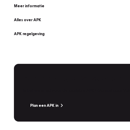
Meer informatie
Alles over APK
APK regelgeving
APK Keuring bij Vakgarage!
Is het weer tijd voor de jaarlijkse APK? Ga snel naar V
Plan een APK in