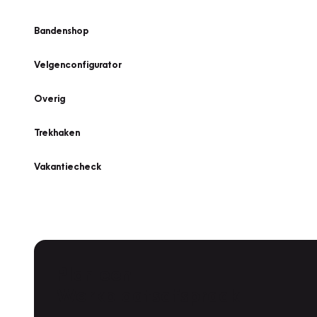
Bandenshop
Velgenconfigurator
Overig
Trekhaken
Vakantiecheck
Plan een
Werkplaatsafspraak