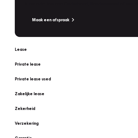
Is uw auto toe aan Onderhoud, Bandenwissel of een Va
Maak een afspraak
Lease
Private lease
Private lease used
Zakelijke lease
Zekerheid
Verzekering