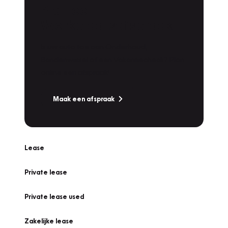
Plan een
Werkplaatsafspraak
Is uw auto toe aan Onderhoud,
Bandenwissel of een Vakantiecheck? Plan
online een afspraak!
Maak een afspraak
Lease
Private lease
Private lease used
Zakelijke lease