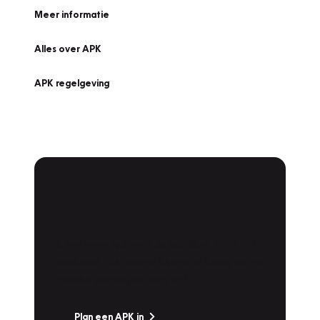
Meer informatie
Alles over APK
APK regelgeving
APK Keuring bij
Vakgarage!
Is het weer tijd voor de jaarlijkse APK? Ga
snel naar Vakgarage bij u in de buurt, en ga
zonder zorgen de weg op!
Plan een APK in