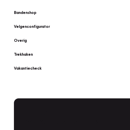
Bandenshop
Velgenconfigurator
Overig
Trekhaken
Vakantiecheck
Plan een
Werkplaatsafspraak