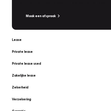
Is uw auto toe aan Onderhoud, Bandenwissel of een Va
Maak een afspraak
Lease
Private lease
Private lease used
Zakelijke lease
Zekerheid
Verzekering