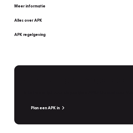
Meer informatie
Alles over APK
APK regelgeving
APK Keuring bij Vakgarage!
Is het weer tijd voor de jaarlijkse APK? Ga snel naar V
Plan een APK in