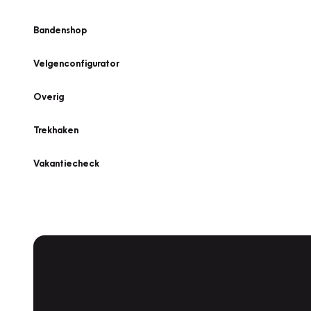
Bandenshop
Velgenconfigurator
Overig
Trekhaken
Vakantiecheck
Plan een
Werkplaatsafspraak