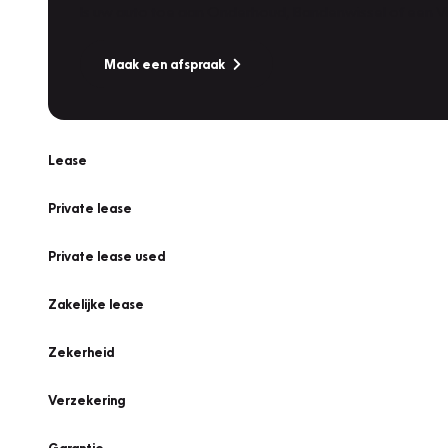
Is uw auto toe aan Onderhoud, Bandenwissel of een Va
Maak een afspraak
Lease
Private lease
Private lease used
Zakelijke lease
Zekerheid
Verzekering