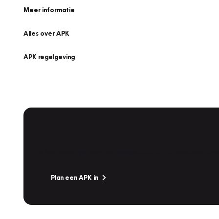
Meer informatie
Alles over APK
APK regelgeving
APK Keuring bij Vakgarage!
Is het weer tijd voor de jaarlijkse APK? Ga snel naar V
Plan een APK in