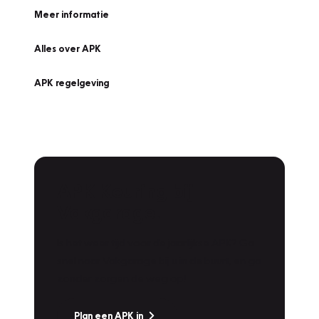
Meer informatie
Alles over APK
APK regelgeving
APK Keuring bij
Vakgarage!
Is het weer tijd voor de jaarlijkse APK? Ga
snel naar Vakgarage bij u in de buurt, en ga
zonder zorgen de weg op!
Plan een APK in